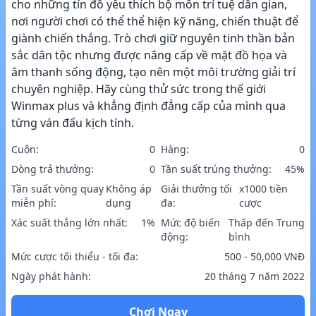
cho những tín đồ yêu thích bộ môn trí tuệ dân gian,
nơi người chơi có thể thể hiện kỹ năng, chiến thuật để
giành chiến thắng. Trò chơi giữ nguyên tinh thần bản
sắc dân tộc nhưng được nâng cấp về mặt đồ họa và
âm thanh sống động, tạo nên một môi trường giải trí
chuyên nghiệp. Hãy cùng thử sức trong thế giới
Winmax plus và khẳng định đẳng cấp của mình qua
từng ván đấu kịch tính.
Cuộn:
0
Hàng:
0
Dòng trả thưởng:
0
Tần suất trúng thưởng:
45%
Tần suất vòng quay
Không áp
Giải thưởng tối
x1000 tiền
miễn phí:
dụng
đa:
cược
Xác suất thắng lớn nhất:
1%
Mức độ biến
Thấp đến Trung
động:
bình
Mức cược tối thiểu - tối đa:
500 - 50,000 VNĐ
Ngày phát hành:
20 tháng 7 năm 2022
Chơi Ngay