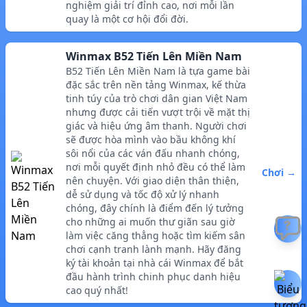
nghiệm giải trí đỉnh cao, nơi mỗi lần
quay là một cơ hội đổi đời.
Winmax B52 Tiến Lên Miền Nam
B52 Tiến Lên Miền Nam là tựa game bài
đặc sắc trên nền tảng Winmax, kế thừa
tinh túy của trò chơi dân gian Việt Nam
nhưng được cải tiến vượt trội về mặt thị
giác và hiệu ứng âm thanh. Người chơi
sẽ được hòa mình vào bầu không khí
sôi nổi của các ván đấu nhanh chóng,
nơi mỗi quyết định nhỏ đều có thể làm
Chơi →
nên chuyện. Với giao diện thân thiện,
dễ sử dụng và tốc độ xử lý nhanh
chóng, đây chính là điểm đến lý tưởng
cho những ai muốn thư giãn sau giờ
làm việc căng thẳng hoặc tìm kiếm sân
chơi cạnh tranh lành mạnh. Hãy đăng
ký tài khoản tại nhà cái Winmax để bắt
đầu hành trình chinh phục danh hiệu
cao quý nhất!