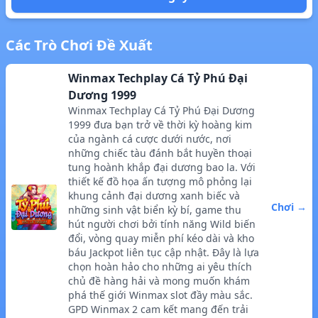
Các Trò Chơi Đề Xuất
Winmax Techplay Cá Tỷ Phú Đại
Dương 1999
Winmax Techplay Cá Tỷ Phú Đại Dương
1999 đưa bạn trở về thời kỳ hoàng kim
của ngành cá cược dưới nước, nơi
những chiếc tàu đánh bắt huyền thoại
tung hoành khắp đại dương bao la. Với
thiết kế đồ họa ấn tượng mô phỏng lại
khung cảnh đại dương xanh biếc và
Chơi →
những sinh vật biển kỳ bí, game thu
hút người chơi bởi tính năng Wild biến
đổi, vòng quay miễn phí kéo dài và kho
báu Jackpot liên tục cập nhật. Đây là lựa
chọn hoàn hảo cho những ai yêu thích
chủ đề hàng hải và mong muốn khám
phá thế giới Winmax slot đầy màu sắc.
GPD Winmax 2 cam kết mang đến trải