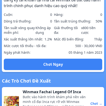
đăng ký tài khoản tại nhà cái Winmax để bắt đầu hành
trình chinh phục danh hiệu cao quý nhất!
Cuộn:
0
Hàng:
0
Dòng trả thưởng:
0
Tần suất trúng thưởng:
50%
Tần suất vòng quay
Không áp
Giải thưởng tối
x800 tiền
miễn phí:
dụng
đa:
cược
Xác suất thắng lớn nhất:
1.2%
Mức độ biến động:
Thấp
Mức cược tối thiểu - tối đa:
500 - 30,000 VNĐ
Ngày phát hành:
05 tháng 1 năm 2023
Chơi Ngay
Các Trò Chơi Đề Xuất
Winmax Fachai Legend Of Inca
Bước vào hành trình khám phá nền văn
minh cổ đại Inca rực rỡ với Winmax
Chơi →