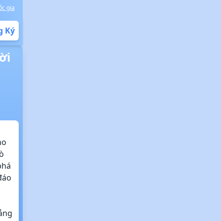
c gia
g Ký
ời
ho
rò
phá
đáo
tảng