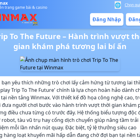
max
🌐
Chọn quố
ên trang game bài & casino
Đăng Nhập
Đăn
rip To The Future – Hành trình vượt th
gian khám phá tương lai bí ẩn
 bạn yêu thích những trò chơi lấy cảm hứng từ tương lai thì
oplay Trip To The Future' chính là lựa chọn hoàn hảo dành c
 tại nền tảng Winmax. Với thiết kế đồ họa công nghệ cao, t
i đưa người chơi bước vào hành trình vượt thời gian khám 
ng điều chưa từng có trước đây. Hệ thống biểu tượng độc 
 robot, tàu vũ trụ hay cổng dịch chuyển giúp nâng tầm trải
iệm mỗi lần nhấn nút quay. Đặc biệt, tỷ lệ thưởng siêu cao
g hàng loạt khuyến mãi hấp dẫn đang chờ đợi bạn tại nền 