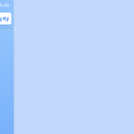
c gia
g Ký