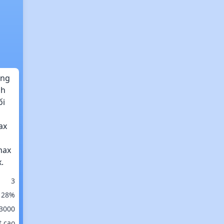
àng
nh
ối
ax
max
.
3
28%
3000
t cao